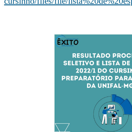
cursinho/files/file/lista%20de%20es