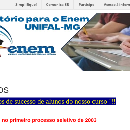
Simplifique!
Comunica BR
Participe
Acesso à infor
OS
 de sucesso de alunos do nosso curso !!
!
no primeiro processo seletivo de 2003