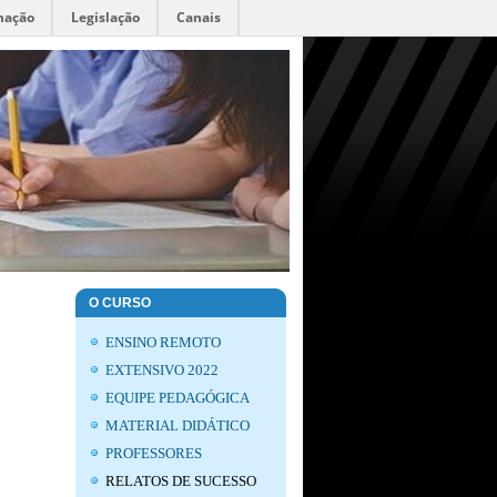
mação
Legislação
Canais
O CURSO
ENSINO REMOTO
EXTENSIVO 2022
EQUIPE PEDAGÓGICA
MATERIAL DIDÁTICO
PROFESSORES
RELATOS DE SUCESSO