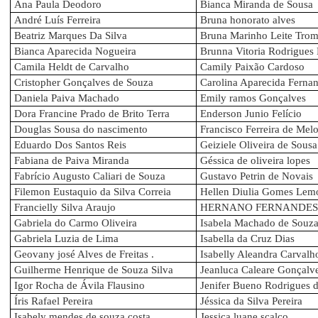
Ana Paula Deodoro
Bianca Miranda de Sousa
André Luís Ferreira
Bruna honorato alves
Beatriz Marques Da Silva
Bruna Marinho Leite Trom
Bianca Aparecida Nogueira
Brunna Vitoria Rodrigues
Camila Heldt de Carvalho
Camily Paixão Cardoso
Cristopher Gonçalves de Souza
Carolina Aparecida Ferna
Daniela Paiva Machado
Emily ramos Gonçalves
Dora Francine Prado de Brito Terra
Enderson Junio Felício
Douglas Sousa do nascimento
Francisco Ferreira de Melo
Eduardo Dos Santos Reis
Geiziele Oliveira de Sousa
Fabiana de Paiva Miranda
Géssica de oliveira lopes
Fabrício Augusto Caliari de Souza
Gustavo Petrin de Novais
Filemon Eustaquio da Silva Correia
Hellen Diulia Gomes Lem
Francielly Silva Araujo
HERNANO FERNANDES
Gabriela do Carmo Oliveira
Isabela Machado de Souz
Gabriela Luzia de Lima
Isabella da Cruz Dias
Geovany josé Alves de Freitas .
Isabelly Aleandra Carvalh
Guilherme Henrique de Souza Silva
Jeanluca Caleare Gonçalv
Igor Rocha de Ávila Flausino
Jenifer Bueno Rodrigues d
Íris Rafael Pereira
Jéssica da Silva Pereira
Isabely mendes de souza costa
Jessica luane scalco