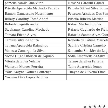
pamella camila lana vitor
Natasha Carolini Caliari
Priscila Aparecida Machado Ferreira
Pâmela Stéfani Silva Sous
Ramon Damasceno Nascimento
Peterson Aristides Dos San
Rillary Caroliny Tomé André
Priscila Ribeiro Martins
Roberta negretti rocha
Rafael Machado Silva
Stephanny Caroline Machado
Rafaela Gagliardo de Freit
Tamara Etiene Alves
Rafaella Santos Alves Cor
Tamires silva de souza
Roberta de Fátima Marcel
Tatiana Aparecida Raimundo
Sabrina Cristina Carneiro
Vanessa Camargo da Silva
Samantha Stockler do Lag
Victor Hugo Olbrisch de Aquino
Sofia Emanuelle da Silva 
Vitória da Silva Velame
Taiane da Silva Ferreira
Walisson Moraes Ferreira
Taine Aparecida lemos
Yalla Karyne Gomes Lourenço
Thayna de Oliveira Lima
Yasmim Dias Lopes da Silva
* * * * *