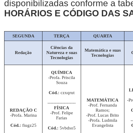
disponibilizadas conforme a tab
HORÁRIOS E CÓDIGO DAS S
SEGUNDA
TERÇA
QUARTA
Ciências da
Matemática e suas
Redação
Natureza e suas
Tecnologias
Tecnologias
QUÍMICA
-Profa. Priscila
Souza
L
Cód.:
czxqrut
MATEMÁTICA
-Pr
-------------------
-Prof. Fernanda
FÍSICA
REDAÇÃO C
Ramos;
-Prof. Felipe
-Profa. Marina
-Prof. Lucas Brito
Farias
-Profa. Ludmila
-
Cód.:
fiugz25
Evangelista
Cód.:
5vbdso5