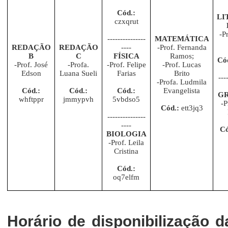
Cód.:
LI
czxqrut
-P
---------------
MATEMÁTICA
REDAÇÃO
REDAÇÃO
----
-Prof. Fernanda
B
C
FÍSICA
Ramos;
Có
-Prof. José
-Profa.
-Prof. Felipe
-Prof. Lucas
Edson
Luana Sueli
Farias
Brito
---
-Profa. Ludmila
Cód.:
Cód.:
Cód.:
Evangelista
G
whftppr
jmmypvh
5vbdso5
-P
Cód.:
ett3jq3
---------------
----
Có
BIOLOGIA
-Prof. Leila
Cristina
Cód.:
oq7elfm
Horário de disponibilização d