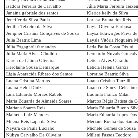
Isadora Ferreira de Carvalho
Júlia Maria Ferreira Teixei
Janaina gabriele dos santos
Klerice kelly da Silva
Jeneffer da Silva Paula
Larissa Bruna dos Reis
Jenifer Teixeira da Silva
Layla Oliveira Barbosa
Jenipher Cristina Gonçalves de Souza
Laysa Eduwirges Paiva de
Julia Beatriz Lima
Laysla Vitória Nogueira 
Júlia Fogagnoli fernandes
Leda Paula Costa Dixini
Júlia Maria Alves Cândido
Leonardo Novais Gonçalv
Karen de Fátima Oliveira
Letícia Alves Geraldo
Kerolaine Souza Demarque
Leticia Helena Garcia
Lígia Aparecida Ribero dos Santos
Lorraine Beatriz Silva
Luana Cristina Martins
Luana Cristina Tanzilli
Luana Heldt Diniz
Luana de Souza Celestino
Luiz Eduardo Moraes Rabelo
Ludmila Franco Milan
Maria Eduarda de Almeida Soares
Marcos Régis Batista da C
Mariana Soares Reis
Maria Eduarda Bueno Silv
Matheus Luiz Mendes
Maria Eduarda Lopes Dos
Milena Reis Lapa da Silva
Meriane Rocha dos Santos
Nayara de Paula Luciano
Michele Gomes de Souza
Núbya Carvalho De Oliveira
Milleni Passos Teodoro